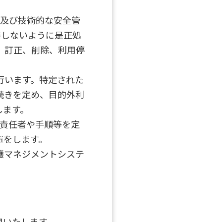
的及び技術的な安全管
発しないように是正処
、訂正、削除、利用停
行います。特定された
続きを定め、目的外利
します。
の責任者や手順等を定
置をします。
護マネジメントシステ
用いたします。