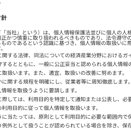
ー
方針
下「当社」という）は、個人情報保護法並びに個人の人
適正かつ慎重に取り扱われるべきものであり、法令遵守
るものであるという認識に基づき、個人情報の取扱いに
す。
に関する法律、同法についての経済産業分野におけるガ
守するとともに、一般に公正妥当と認められる個人情報
に取扱います。また、適宜、取扱いの改善に努めます。
いに関する規程を明確にし、従業者等に周知徹底します
人情報を取扱うように要請します。
に際しては、利用目的を特定して通知または公表し、必
の利用目的に従って個人情報を取扱います。
うに当たっては、原則として利用目的に必要な範囲内で
り例外として扱うことが認められている場合を除き、保