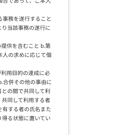
場合であって、ご本人
る事務を遂行すること
より当該事務の遂行に
提供を含むこと b.第
ご本人の求めに応じて個
が利用目的の達成に必
b.合併その他の事由に
者との間で共同して利
、共同して利用する者
を有する者の氏名また
り得る状態に置いてい