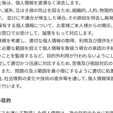
た後は、個人情報を遅滞なく消去します。
､滅失､又はき損の防止を図るため､組織的､人的､物理
す。 並びに不適合が発生した場合､その原因を除去し再
 保有する個人情報について、お客様ご本人様からの開示
の窓口でお受けして、誠意をもって対応します。
規模を考慮し、適切な個人情報の取得、利用及び提供を
に必要な範囲を超えて個人情報を取扱う場合の承認の手
いことを監視するなど、目的外利用が行われないように
対して適切かつ迅速に対応するため､苦情及び相談対応
。また、問題の及ぶ範囲を最小限にするように適切に処
査､社会情勢の変化や技術の進歩等を通して､個人情報保
を行います。
の目的
ビスを通じて取得した個人情報は、次の目的のために利