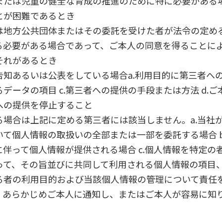
または児童の健全な育成の推進のために特に必要がある
とが困難であるとき
は地方公共団体またはその委託を受けた者が法令の定め
る必要がある場合であって、ご本人の同意を得ることに
それがあるとき
知あるいは公表をしている場合a.利用目的に第三者への
データの項目 c.第三者への提供の手段または方法 d.
への提供を停止すること
る場合は上記に定める第三者には該当しません。a.当社
いて個人情報の取扱いの全部または一部を委託する場合 
伴って個人情報が提供される場合 c.個人情報を特定の
って、その旨並びに共同して利用される個人情報の項目
る者の利用目的および当該個人情報の管理について責任
、あらかじめご本人に通知し、またはご本人が容易に知